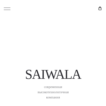
SAIWALA
современная
высокотехнологичная
компания