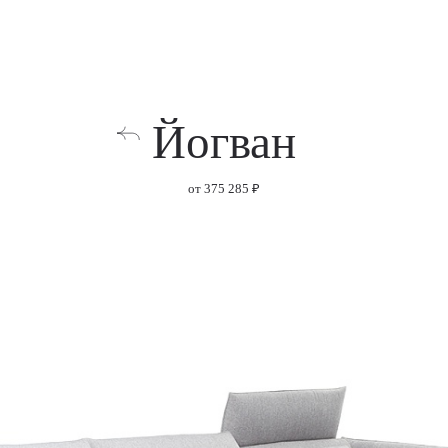
Йогван
от 375 285 ₽
Baikal 132 silver
Baikal 131 magnol