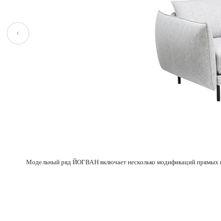
Baikal 129 battleship
Baikal 128 cool
Baikal 124 timberwolf
Baikal 123 sandy
Модельный ряд ЙОГВАН включает несколько модификаций прямых и угл
Cos