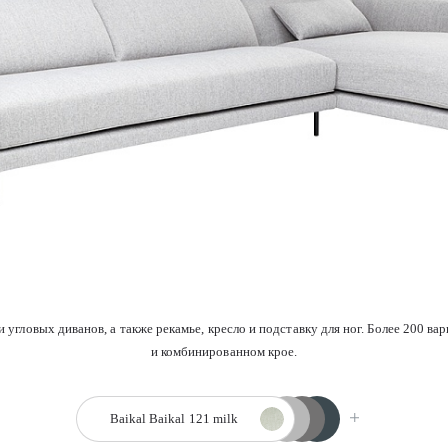
Baikal 127 ash
Baikal 126 brown
Baikal 122 ecru
Baikal 121 milk
овых диванов, а также рекамье, кресло и подставку для ног. Более 200 вар
и комбинированном крое.
Baikal
Baikal 121 milk