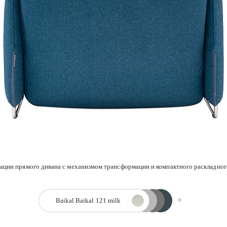
Baikal 127 ash
Baikal 126 brown
Baikal 122 ecru
Baikal 121 milk
ции прямого дивана с механизмом трансформации и компактного раскладного 
Baikal
Baikal 121 milk