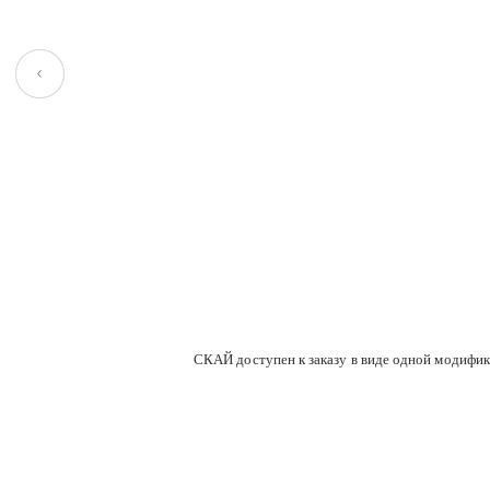
Baikal 129 battleship
Baikal 128 cool
Baikal 124 timberwolf
Baikal 123 sandy
СКАЙ доступен к заказу в виде одной модифика
Cos