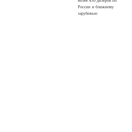
Более 450 дилеров
по
России
и ближнему
зарубежью