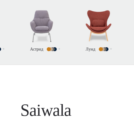
Астрид
+
Лунд
+
Редна
+
Saiwala