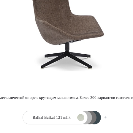
Baikal 127 ash
Baikal 126 brown
Baikal 122 ecru
Baikal 121 milk
таллической опоре с крутящим механизмом. Более 200 вариантов текстиля и 
Baikal
Baikal 121 milk