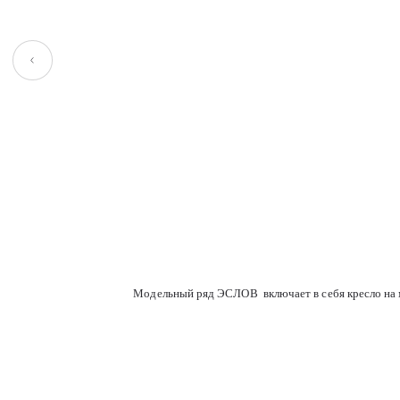
Baikal 129 battleship
Baikal 128 cool
Baikal 124 timberwolf
Baikal 123 sandy
Модельный ряд ЭСЛОВ включает в себя кресло на ме
Cos