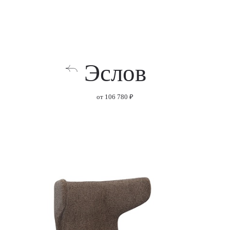
Эслов
от 106 780 ₽
Baikal 132 silver
Baikal 131 magnol