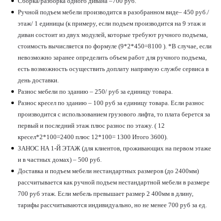
Сборка/разборка одного дивана –700 руб.
Ручной подъем мебели производится в разобранном виде– 450 руб./
этаж/ 1 единицы (к примеру, если подъем производится на 9 этаж и
диван состоит из двух модулей, которые требуют ручного подъема,
стоимость вычисляется по формуле (9*2*450=8100 ). *В случае, если
невозможно заранее определить объем работ для ручного подъема,
есть возможность осуществить доплату напрямую службе сервиса в
день доставки.
Разнос мебели по зданию – 250/ руб за единицу товара.
Разнос кресел по зданию – 100 руб за единицу товара. Если разнос
производится с использованием грузового лифта, то плата берется за
первый и последний этаж плюс разнос по этажу. ( 12
кресел*2*100=2400 плюс 12*100= 1300 Итого 3600).
ЗАНОС НА 1-Й ЭТАЖ (для клиентов, проживающих на первом этаже
и в частных домах) – 500 руб.
Доставка и подъем мебели нестандартных размеров (до 2400мм)
рассчитывается как ручной подъем нестандартной мебели в размере
700 руб этаж. Если мебель превышает размер 2 400мм в длину,
тарифы рассчитываются индивидуально, но не менее 700 руб за ед.